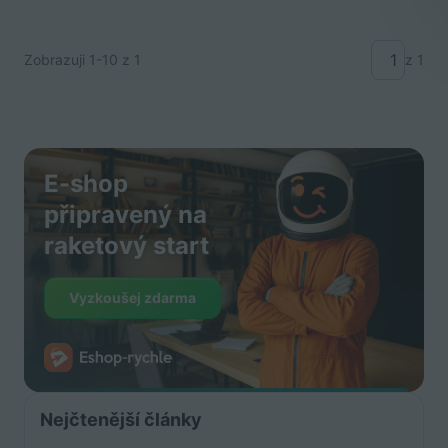
Zobrazuji
1-10
z 1
z 1
E-shop
připravený na
raketový start
Vyzkoušej zdarma
Nejčtenější články