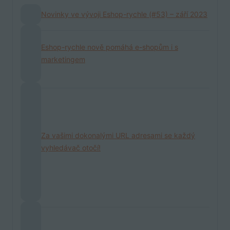
Novinky ve vývoji Eshop-rychle (#53) – září 2023
Eshop-rychle nově pomáhá e-shopům i s
marketingem
Za vašimi dokonalými URL adresami se každý
vyhledávač otočí!