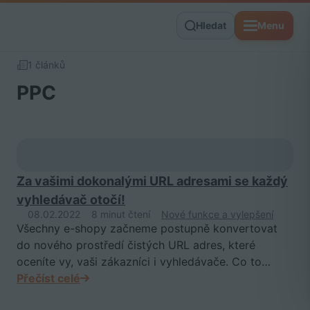
Hledat
Menu
1 článků
PPC
Za vašimi dokonalými URL adresami se každý
vyhledávač otočí!
08.02.2022
8 minut čtení
Nové funkce a vylepšení
Všechny e-shopy začneme postupně konvertovat
do nového prostředí čistých URL adres, které
oceníte vy, vaši zákazníci i vyhledávače. Co to…
Přečíst celé