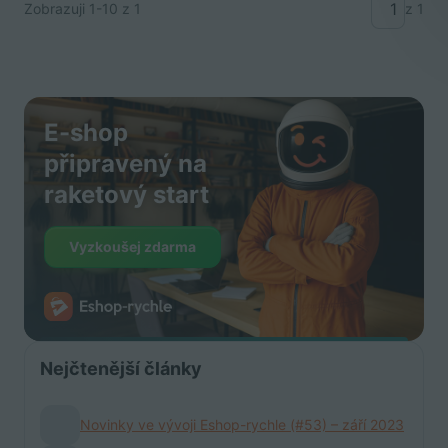
Zobrazuji
1-10
z 1
z 1
E-shop
připravený na
raketový start
Vyzkoušej zdarma
Nejčtenější články
Novinky ve vývoji Eshop-rychle (#53) – září 2023