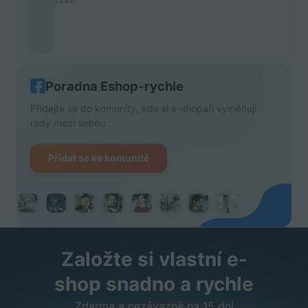
Poradna Eshop-rychle
Přidejte se do komunity, kde si e-shopaři vyměňují
rady mezi sebou.
Přidat se ke komunitě
Založte si vlastní e-
shop snadno a rychle
Zdarma a nezávazně na 15 dní