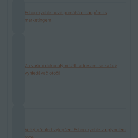
Eshop-rychle nově pomáhá e-shopům i s
marketingem
Za vašimi dokonalými URL adresami se každý
vyhledávač otočí!
Velký přehled vylepšení Eshop-rychle v uplynulém
roce