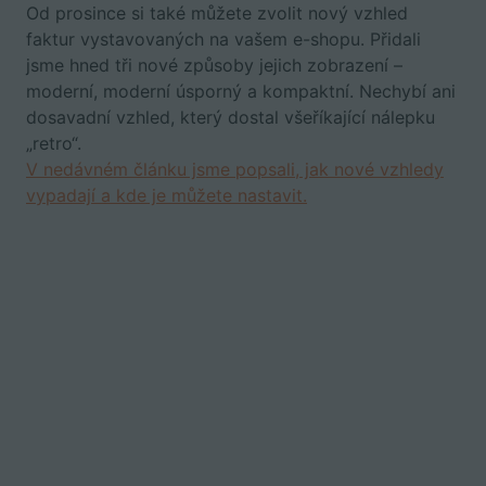
Od prosince si také můžete zvolit nový vzhled
faktur vystavovaných na vašem e-shopu. Přidali
jsme hned tři nové způsoby jejich zobrazení –
moderní, moderní úsporný a kompaktní. Nechybí ani
dosavadní vzhled, který dostal všeříkající nálepku
„retro“.
V nedávném článku jsme popsali, jak nové vzhledy
vypadají a kde je můžete nastavit.