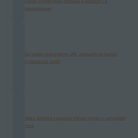
Eshop-rychle nově pomáhá e-shopům i s
marketingem
Za vašimi dokonalými URL adresami se každý
vyhledávač otočí!
Velký přehled vylepšení Eshop-rychle v uplynulém
roce