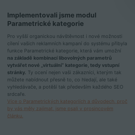
Implementovali jsme modul
Parametrické kategorie
Pro vyšší organickou návštěvnost i nové možnosti
cílení vašich reklamních kampaní do systému přibyla
funkce Parametrické kategorie, která vám umožní
na základě kombinací libovolných parametrů
vytvářet nové „virtuální“ kategorie, tedy vstupní
stránky.
Ty ocení nejen vaši zákazníci, kterým tak
můžete nabídnout přesně to, co hledají, ale také
vyhledávače, a potěší tak především každého SEO
srdcaře.
Více o Parametrických kategoriích a důvodech, proč
by vás měly zajímat, jsme psali v prosincovém
článku.