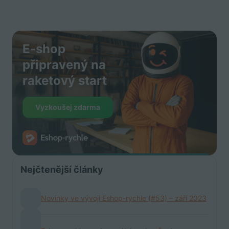
E-shop
připravený na
raketový start
Vyzkoušej zdarma
Nejčtenější články
Novinky ve vývoji Eshop-rychle (#53) – září 2023