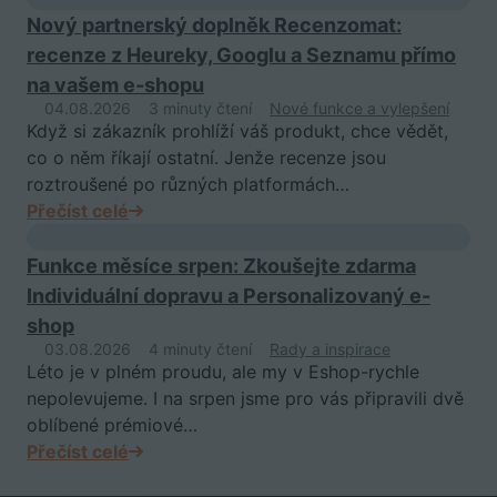
Nový partnerský doplněk Recenzomat:
recenze z Heureky, Googlu a Seznamu přímo
na vašem e-shopu
04.08.2026
3 minuty čtení
Nové funkce a vylepšení
Když si zákazník prohlíží váš produkt, chce vědět,
co o něm říkají ostatní. Jenže recenze jsou
roztroušené po různých platformách…
Přečíst celé
Funkce měsíce srpen: Zkoušejte zdarma
Individuální dopravu a Personalizovaný e-
shop
03.08.2026
4 minuty čtení
Rady a inspirace
Léto je v plném proudu, ale my v Eshop-rychle
nepolevujeme. I na srpen jsme pro vás připravili dvě
oblíbené prémiové…
Přečíst celé