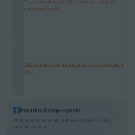
Za vašimi dokonalými URL adresami se každý
vyhledávač otočí!
Velký přehled vylepšení Eshop-rychle v uplynulém
roce
Poradna Eshop-rychle
Přidejte se do komunity, kde si e-shopaři vyměňují
rady mezi sebou.