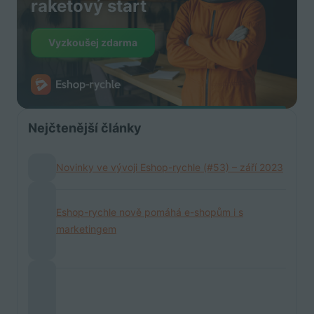
raketový start
Vyzkoušej zdarma
Nejčtenější články
Novinky ve vývoji Eshop-rychle (#53) – září 2023
Eshop-rychle nově pomáhá e-shopům i s
marketingem