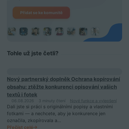
Přidat se ke komunitě
Tohle už jste četli?
Nový partnerský doplněk Ochrana kopírování
obsahu: ztěžte konkurenci opisování vašich
textů i fotek
06.08.2026
3 minuty čtení
Nové funkce a vylepšení
Dali jste si práci s originálními popisy a vlastními
fotkami — a nechcete, aby je konkurence jen
označila, zkopírovala a…
Přečíst celé