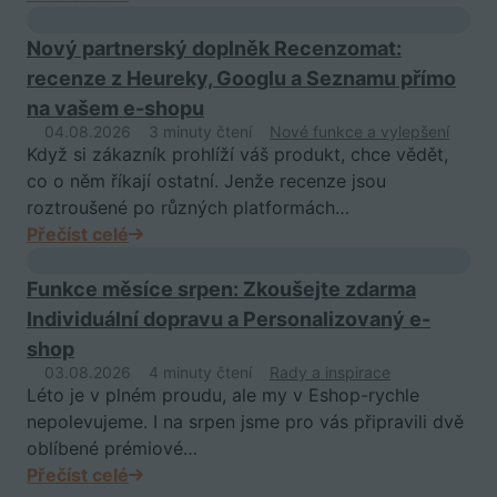
Nový partnerský doplněk Recenzomat:
recenze z Heureky, Googlu a Seznamu přímo
na vašem e-shopu
04.08.2026
3 minuty čtení
Nové funkce a vylepšení
Když si zákazník prohlíží váš produkt, chce vědět,
co o něm říkají ostatní. Jenže recenze jsou
roztroušené po různých platformách…
Přečíst celé
Funkce měsíce srpen: Zkoušejte zdarma
Individuální dopravu a Personalizovaný e-
shop
03.08.2026
4 minuty čtení
Rady a inspirace
Léto je v plném proudu, ale my v Eshop-rychle
nepolevujeme. I na srpen jsme pro vás připravili dvě
oblíbené prémiové…
Přečíst celé