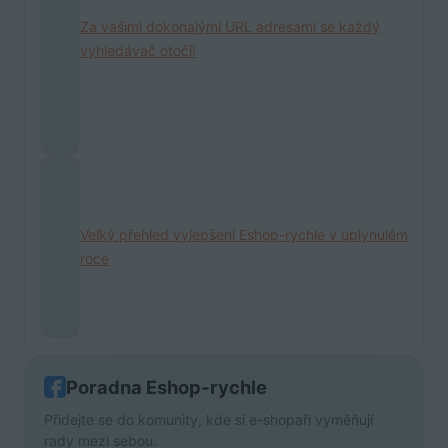
Za vašimi dokonalými URL adresami se každý
vyhledávač otočí!
Velký přehled vylepšení Eshop-rychle v uplynulém
roce
Poradna Eshop-rychle
Přidejte se do komunity, kde si e-shopaři vyměňují
rady mezi sebou.