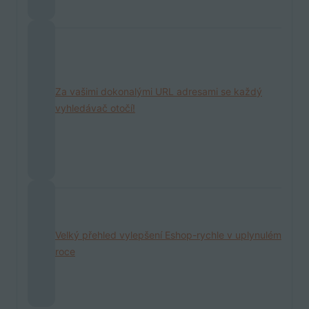
Za vašimi dokonalými URL adresami se každý
vyhledávač otočí!
Velký přehled vylepšení Eshop-rychle v uplynulém
roce