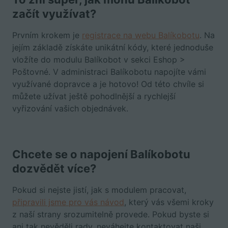
začít využívat?
Prvním krokem je
registrace na webu Balíkobotu
. Na
jejím základě získáte unikátní kódy, které jednoduše
vložíte do modulu Balíkobot v sekci Eshop >
Poštovné. V administraci Balíkobotu napojíte vámi
využívané dopravce a je hotovo! Od této chvíle si
můžete užívat ještě pohodlnější a rychlejší
vyřizování vašich objednávek.
Chcete se o napojení Balíkobotu
dozvědět více?
Pokud si nejste jistí, jak s modulem pracovat,
připravili jsme pro vás návod
, který vás všemi kroky
z naší strany srozumitelně provede. Pokud byste si
ani tak nevěděli rady, neváhejte kontaktovat naši