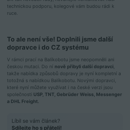
technickou podporu, kolegové vám budou rádi k
ruce.
To ale není vše! Doplnili jsme další
dopravce i do CZ systému
V rámci prací na Balíkobotu jsme neopomněli ani
českou mutaci. Do ní
nově přibyli další dopravci
,
takže nabídka způsobů dopravy je nyní kompletní a
totožná s nabídkou Balíkobotu. Novými dopravci,
které nyní můžete využívat i na české verzi jsou
společnosti
USP, TNT, Gebrüder Weiss, Messenger
a DHL Freight.
Líbil se vám článek?
Sdílejte ho s přáteli!