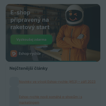
E-shop
připravený na
raketový start
Vyzkoušej zdarma
Nejčtenější články
Novinky ve vývoji Eshop-rychle (#53) – září 2023
Eshop-rychle nově pomáhá e-shopům i s
marketingem