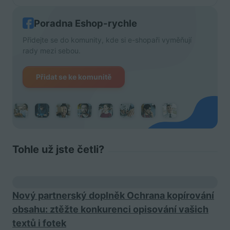
Poradna Eshop-rychle
Přidejte se do komunity, kde si e-shopaři vyměňují
rady mezi sebou.
Přidat se ke komunitě
Tohle už jste četli?
Nový partnerský doplněk Ochrana kopírování
obsahu: ztěžte konkurenci opisování vašich
textů i fotek