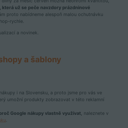
é dílny za měsíc červen možná neohromí kvantitou,
 která už se peče navzdory prázdninové
vám proto nabídneme alespoň malou ochutnávku
hop-rychle.
alizací a novinek.
shopy a šablony
nákupy i na Slovensku, a proto jsme pro vás ve
který umožní produkty zobrazovat v této reklamní
 proč Google nákupy vlastně využívat,
naleznete v
sku
.