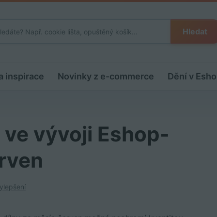
Hledat
a inspirace
Novinky z e-commerce
Dění v Esho
 ve vývoji Eshop-
erven
ylepšení