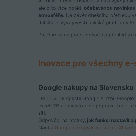
Aktuální přehled novinek z naší vývojářsk
ale o to více potěší
očekávanou novinkou,
atmosféře
. Na závěr dnešního přehledu 
dalšího z vývojových milníků platformy Es
Pojďme se nejprve podívat na přehled aktu
Inovace pro všechny e-
Google nákupy na Slovensku
Od 1.6.2019 spustil Google službu Google 
všech SK administracích připravili feed, 
síti.
Odpovědi na otázky,
jak funkci nastavit a
článku
Google nákupy konečně na Sloven