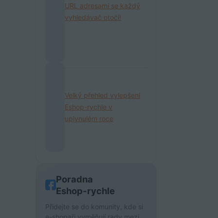
URL adresami se každý
vyhledávač otočí!
Velký přehled vylepšení
Eshop-rychle v
uplynulém roce
Poradna
Eshop-rychle
Přidejte se do komunity, kde si
e-shopaři vyměňují rady mezi