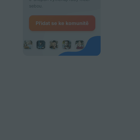
sebou.
Přidat se ke komunitě