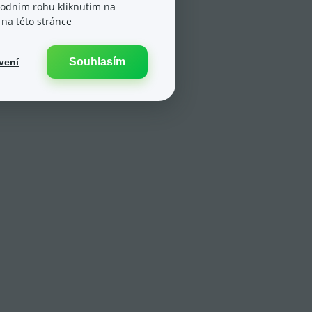
spodním rohu kliknutím na
e na
této stránce
Souhlasím
vení