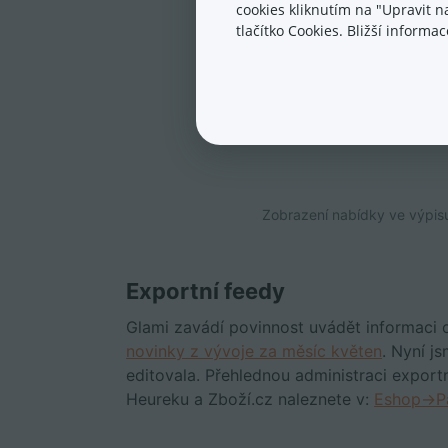
cookies kliknutím na "Upravit 
tlačítko Cookies. Bližší inform
Zobrazení nabídky ve výpis
Exportní feedy
Glami zavádí povinnost uvádět informaci o
novinky z vývoje za měsíc květen
. Nyní js
editovala. Přehlednou administraci exportn
Heureku a Zboží.cz naleznete v:
Eshop→Pa