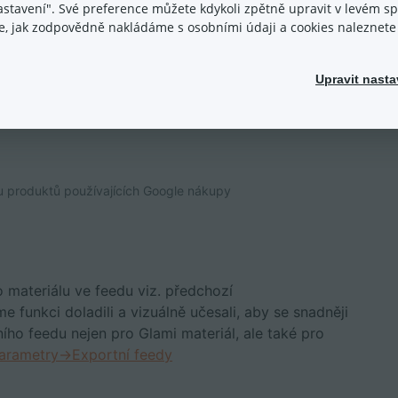
nastavení". Své preference můžete kdykoli zpětně upravit v levém 
ace, jak zodpovědně nakládáme s osobními údaji a cookies naleznet
Upravit nasta
u produktů používajících Google nákupy
 materiálu ve feedu viz. předchozí
me funkci doladili a vizuálně učesali, aby se snadněji
ího feedu nejen pro Glami materiál, ale také pro
rametry→Exportní feedy