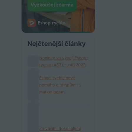
Vyzkoušej zdarma
Nejčtenější články
Novinky ve vývoji Eshop-
rychle (#53) – září 2023
Eshop-rychle nově
pomáhá e-shopům i s
marketingem
Za vašimi dokonalými