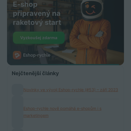
E-shop
připravený na
raketový start
Vyzkoušej zdarma
Nejčtenější články
Novinky ve vývoji Eshop-rychle (#53) – září 2023
Eshop-rychle nově pomáhá e-shopům i s
marketingem