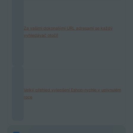
Za vašimi dokonalými URL adresami se každý
vyhledávač otočí!
Velký přehled vylepšení Eshop-rychle v uplynulém
roce