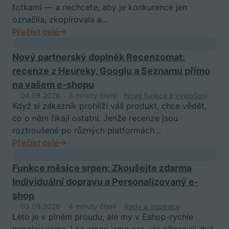
fotkami — a nechcete, aby je konkurence jen
označila, zkopírovala a…
Přečíst celé
Nový partnerský doplněk Recenzomat:
recenze z Heureky, Googlu a Seznamu přímo
na vašem e-shopu
04.08.2026
3 minuty čtení
Nové funkce a vylepšení
Když si zákazník prohlíží váš produkt, chce vědět,
co o něm říkají ostatní. Jenže recenze jsou
roztroušené po různých platformách…
Přečíst celé
Funkce měsíce srpen: Zkoušejte zdarma
Individuální dopravu a Personalizovaný e-
shop
03.08.2026
4 minuty čtení
Rady a inspirace
Léto je v plném proudu, ale my v Eshop-rychle
nepolevujeme. I na srpen jsme pro vás připravili dvě