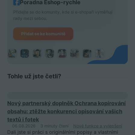
Poradna Eshop-rychle
Přidejte se do komunity, kde si e-shopaři vyměňují
rady mezi sebou.
Přidat se ke komunitě
Tohle už jste četli?
Nový partnerský doplněk Ochrana kopírování
obsahu: ztěžte konkurenci opisování vašich
textů i fotek
06.08.2026
3 minuty čtení
Nové funkce a vylepšení
Dali jste si práci s originálními popisy a vlastními