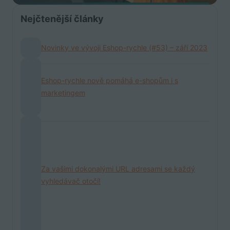
Nejčtenější články
Novinky ve vývoji Eshop-rychle (#53) – září 2023
Eshop-rychle nově pomáhá e-shopům i s
marketingem
Za vašimi dokonalými URL adresami se každý
vyhledávač otočí!