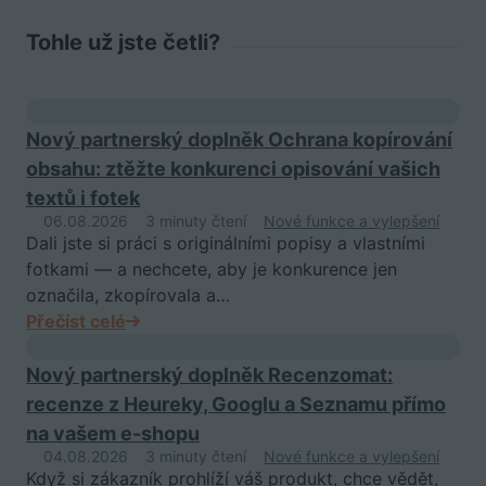
Tohle už jste četli?
Nový partnerský doplněk Ochrana kopírování
obsahu: ztěžte konkurenci opisování vašich
textů i fotek
06.08.2026
3 minuty čtení
Nové funkce a vylepšení
Dali jste si práci s originálními popisy a vlastními
fotkami — a nechcete, aby je konkurence jen
označila, zkopírovala a…
Přečíst celé
Nový partnerský doplněk Recenzomat:
recenze z Heureky, Googlu a Seznamu přímo
na vašem e-shopu
04.08.2026
3 minuty čtení
Nové funkce a vylepšení
Když si zákazník prohlíží váš produkt, chce vědět,