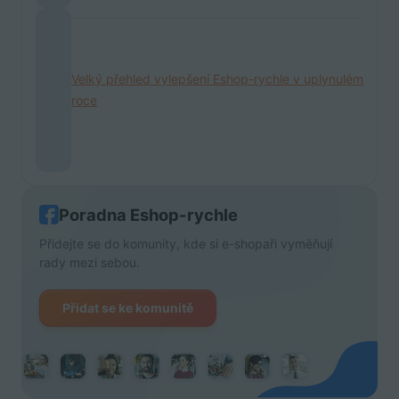
Velký přehled vylepšení Eshop-rychle v uplynulém
roce
Poradna Eshop-rychle
Přidejte se do komunity, kde si e-shopaři vyměňují
rady mezi sebou.
Přidat se ke komunitě