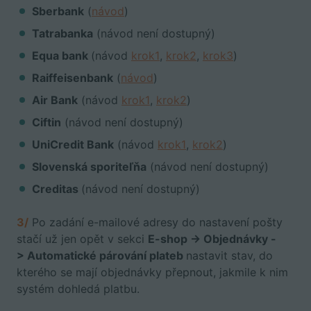
Sberbank
(
návod
)
Tatrabanka
(návod není dostupný)
Equa bank
(návod
krok1
,
krok2
,
krok3
)
Raiffeisenbank
(
návod
)
Air Bank
(návod
krok1
,
krok2
)
Ciftin
(návod není dostupný)
UniCredit Bank
(návod
krok1
,
krok2
)
Slovenská sporiteľňa
(návod není dostupný)
Creditas
(návod není dostupný)
3/
Po zadání e-mailové adresy do nastavení pošty
stačí už jen opět v sekci
E-shop -> Objednávky -
> Automatické párování plateb
nastavit stav, do
kterého se mají objednávky přepnout, jakmile k nim
systém dohledá platbu.