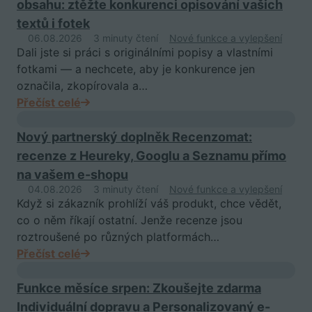
obsahu: ztěžte konkurenci opisování vašich
textů i fotek
06.08.2026
3 minuty čtení
Nové funkce a vylepšení
Dali jste si práci s originálními popisy a vlastními
fotkami — a nechcete, aby je konkurence jen
označila, zkopírovala a…
Přečíst celé
Nový partnerský doplněk Recenzomat:
recenze z Heureky, Googlu a Seznamu přímo
na vašem e-shopu
04.08.2026
3 minuty čtení
Nové funkce a vylepšení
Když si zákazník prohlíží váš produkt, chce vědět,
co o něm říkají ostatní. Jenže recenze jsou
roztroušené po různých platformách…
Přečíst celé
Funkce měsíce srpen: Zkoušejte zdarma
Individuální dopravu a Personalizovaný e-