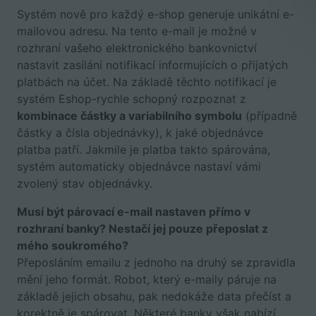
Systém nově pro každý e-shop generuje unikátní e-
mailovou adresu. Na tento e-mail je možné v
rozhraní vašeho elektronického bankovnictví
nastavit zasílání notifikací informujících o přijatých
platbách na účet. Na základě těchto notifikací je
systém Eshop-rychle schopný rozpoznat z
kombinace částky a variabilního symbolu
(případně
částky a čísla objednávky), k jaké objednávce
platba patří. Jakmile je platba takto spárována,
systém automaticky objednávce nastaví vámi
zvolený stav objednávky.
Musí být párovací e-mail nastaven přímo v
rozhraní banky? Nestačí jej pouze přeposlat z
mého soukromého?
Přeposláním emailu z jednoho na druhý se zpravidla
mění jeho formát. Robot, který e-maily páruje na
základě jejich obsahu, pak nedokáže data přečíst a
korektně je spárovat. Některé banky však nabízí