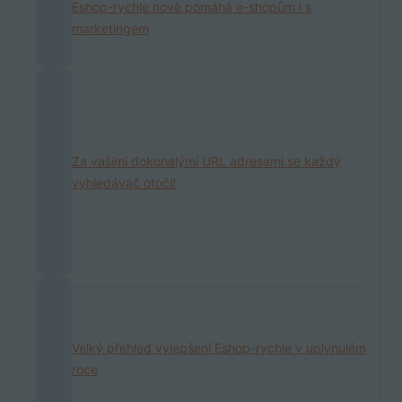
Eshop-rychle nově pomáhá e-shopům i s
marketingem
Za vašimi dokonalými URL adresami se každý
vyhledávač otočí!
Velký přehled vylepšení Eshop-rychle v uplynulém
roce