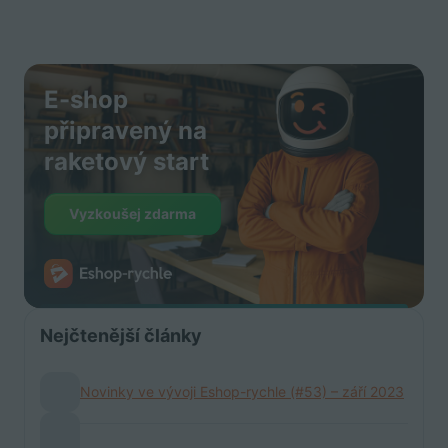
E-shop
připravený na
raketový start
Vyzkoušej zdarma
Nejčtenější články
Novinky ve vývoji Eshop-rychle (#53) – září 2023