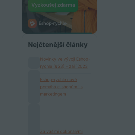
Vyzkoušej zdarma
Nejčtenější články
Novinky ve vývoji Eshop-
rychle (#53) – září 2023
Eshop-rychle nově
pomáhá e-shopům i s
marketingem
Za vašimi dokonalými