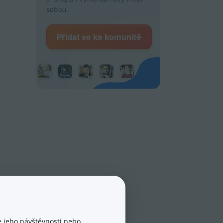
sebou.
Přidat se ke komunitě
 jeho návštěvnosti nebo