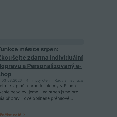
Funkce měsíce srpen:
Zkoušejte zdarma Individuální
dopravu a Personalizovaný e-
shop
03.08.2026
4 minuty čtení
Rady a inspirace
éto je v plném proudu, ale my v Eshop-
ychle nepolevujeme. I na srpen jsme pro
ás připravili dvě oblíbené prémiové…
řečíst celé