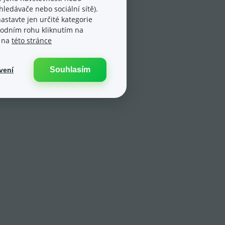
ledávače nebo sociální sítě).
astavte jen určité kategorie
spodním rohu kliknutím na
e na
této stránce
Souhlasím
vení