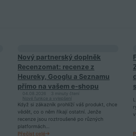
Nový partnerský doplněk
Recenzomat: recenze z
Heureky, Googlu a Seznamu
přímo na vašem e-shopu
04.08.2026
3 minuty čtení
Nové funkce a vylepšení
L
Když si zákazník prohlíží váš produkt, chce
r
vědět, co o něm říkají ostatní. Jenže
v
recenze jsou roztroušené po různých
platformách…
Přečíst celé
P