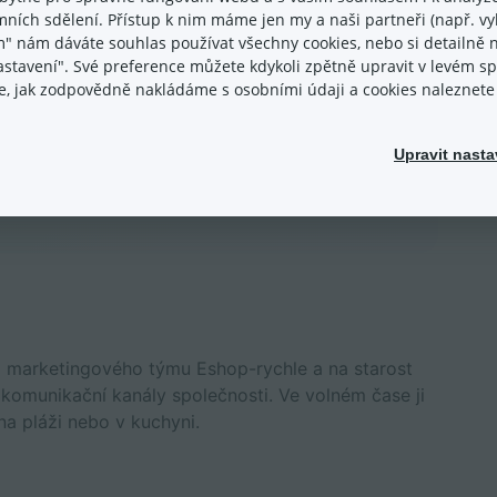
 aktivační poplatek a fixní transakční poplatek
ních sdělení. Přístup k nim máme jen my a naši partneři (např. vyh
m" nám dáváte souhlas používat všechny cookies, nebo si detailně n
nastavení". Své preference můžete kdykoli zpětně upravit v levém 
ace, jak zodpovědně nakládáme s osobními údaji a cookies naleznet
Upravit nasta
m marketingového týmu Eshop-rychle a na starost
í komunikační kanály společnosti. Ve volném čase ji
na pláži nebo v kuchyni.