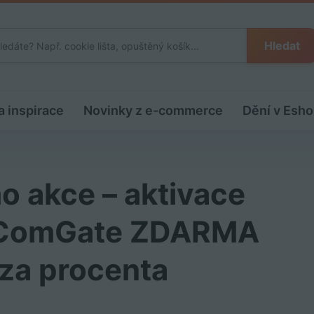
Hledat
a inspirace
Novinky z e-commerce
Dění v Esho
o akce – aktivace
y ComGate ZDARMA
 za procenta