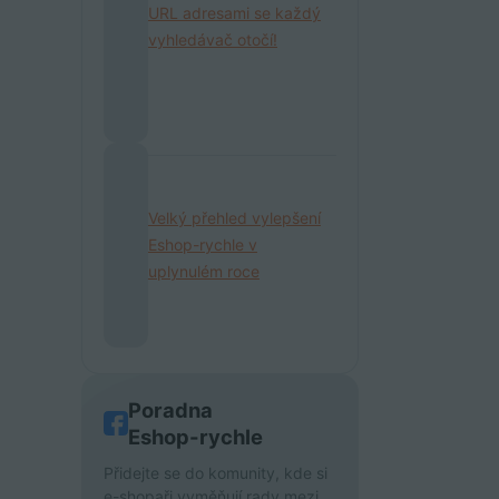
URL adresami se každý
vyhledávač otočí!
Velký přehled vylepšení
Eshop-rychle v
uplynulém roce
Poradna
Eshop-rychle
Přidejte se do komunity, kde si
e-shopaři vyměňují rady mezi