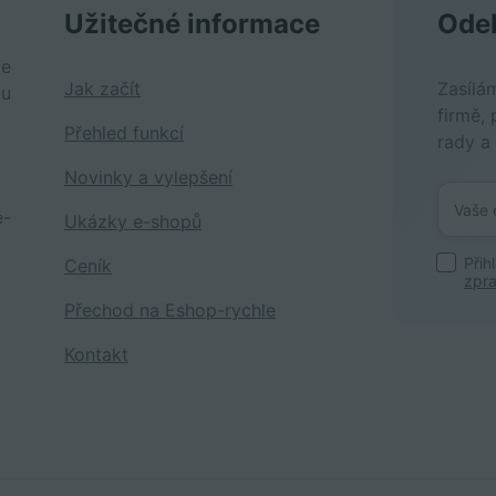
Užitečné informace
Odeb
je
Jak začít
Zasílá
tu
firmě, 
Přehled funkcí
rady a
Novinky a vylepšení
e-
Ukázky e-shopů
Přih
Ceník
zpra
Přechod na Eshop-rychle
Kontakt