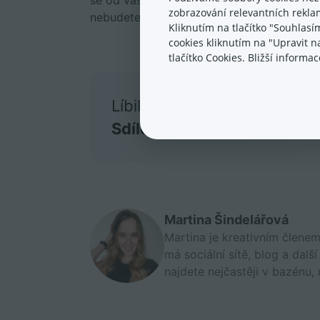
se od vás dozví, že jste naším zákazníkem,
zobrazování relevantních reklam
nebudete hradit.
Kliknutím na tlačítko "Souhlasí
cookies kliknutím na "Upravit 
tlačítko Cookies. Bližší inform
Líbil se vám článek?
Sdílejte ho s přáteli!
Martina Šindelářová
Martina je kreativním člene
má sociální sítě, blog a dalš
najdete nejčastěji v bazénu, 