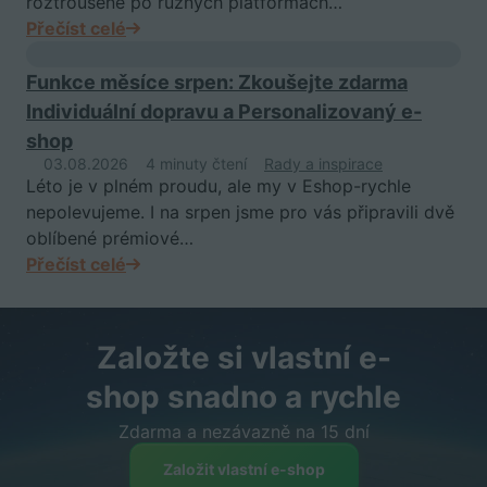
roztroušené po různých platformách…
Přečíst celé
Funkce měsíce srpen: Zkoušejte zdarma
Individuální dopravu a Personalizovaný e-
shop
03.08.2026
4 minuty čtení
Rady a inspirace
Léto je v plném proudu, ale my v Eshop-rychle
nepolevujeme. I na srpen jsme pro vás připravili dvě
oblíbené prémiové…
Přečíst celé
Založte si vlastní e-
shop snadno a rychle
Zdarma a nezávazně na 15 dní
Založit vlastní e-shop