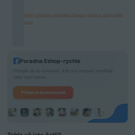
Velký přehled vylepšení Eshop-rychle v uplynulém
roce
Poradna Eshop-rychle
Přidejte se do komunity, kde si e-shopaři vyměňují
rady mezi sebou.
Přidat se ke komunitě
Tohle už jste četli?