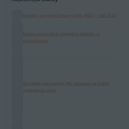
Novinky ve vývoji Eshop-rychle (#53) – září 2023
Eshop-rychle nově pomáhá e-shopům i s
marketingem
Za vašimi dokonalými URL adresami se každý
vyhledávač otočí!