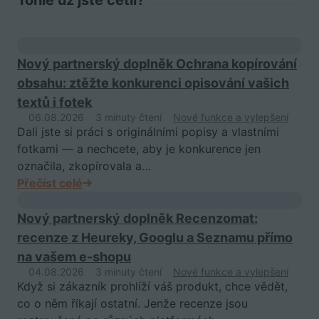
Nový partnerský doplněk Ochrana kopírování
obsahu: ztěžte konkurenci opisování vašich
textů i fotek
06.08.2026
3 minuty čtení
Nové funkce a vylepšení
Dali jste si práci s originálními popisy a vlastními
fotkami — a nechcete, aby je konkurence jen
označila, zkopírovala a…
Přečíst celé
Nový partnerský doplněk Recenzomat:
recenze z Heureky, Googlu a Seznamu přímo
na vašem e-shopu
04.08.2026
3 minuty čtení
Nové funkce a vylepšení
Když si zákazník prohlíží váš produkt, chce vědět,
co o něm říkají ostatní. Jenže recenze jsou